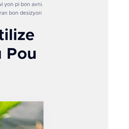
i yon pi bon avni.
ran bon desizyon
ilize
 Pou