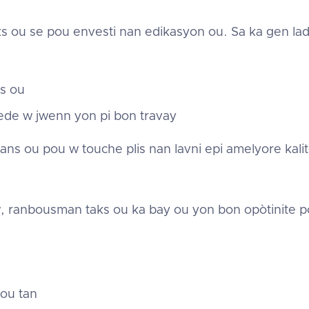
ks ou se pou envesti nan edikasyon ou. Sa ka gen la
s ou
ede w jwenn yon pi bon travay
s ou pou w touche plis nan lavni epi amelyore kalite
, ranbousman taks ou ka bay ou yon bon opòtinite po
sou tan