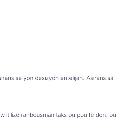
irans se yon desizyon entelijan. Asirans sa
 w itilize ranbousman taks ou pou fè don, ou