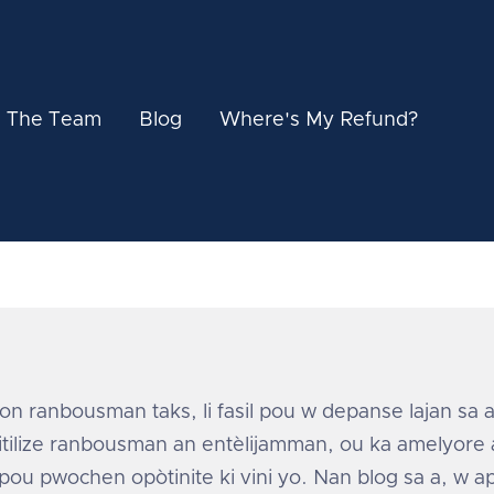
The Team
Blog
Where's My Refund?
n ranbousman taks, li fasil pou w depanse lajan sa a 
itilize ranbousman an entèlijamman, ou ka amelyore 
pou pwochen opòtinite ki vini yo. Nan blog sa a, w 