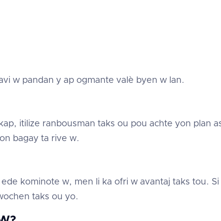
lavi w pandan y ap ogmante valè byen w lan.
kap, itilize ranbousman taks ou pou achte yon plan as
on bagay ta rive w.
de kominote w, men li ka ofri w avantaj taks tou. Si
wochen taks ou yo.
 W?