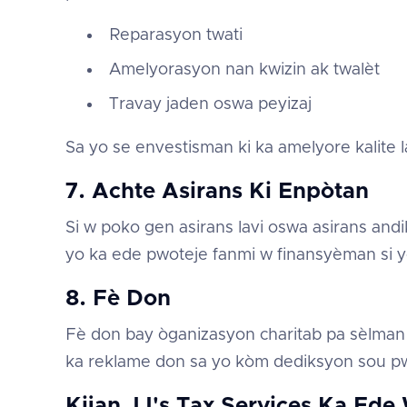
Reparasyon twati
Amelyorasyon nan kwizin ak twalèt
Travay jaden oswa peyizaj
Sa yo se envestisman ki ka amelyore kalite 
7. Achte Asirans Ki Enpòtan
Si w poko gen asirans lavi oswa asirans andi
yo ka ede pwoteje fanmi w finansyèman si y
8. Fè Don
Fè don bay òganizasyon charitab pa sèlman e
ka reklame don sa yo kòm dediksyon sou p
Kijan JJ's Tax Services Ka Ede