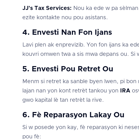
JJ's Tax Services:
Nou ka ede w pa sèlman a
ezite kontakte nou pou asistans.
4. Envesti Nan Fon Ijans
Lavi plen ak enprevizib. Yon fon ijans ka ede 
kouvri omwen twa a sis mwa depans ou. Si
5. Envesti Pou Retret Ou
Menm si retret ka sanble byen lwen, pi bo
lajan nan yon kont retrèt tankou yon
IRA
osw
gwo kapital lè tan retrèt la rive.
6. Fè Reparasyon Lakay Ou
Si w posede yon kay, fè reparasyon ki neses
pou fè: