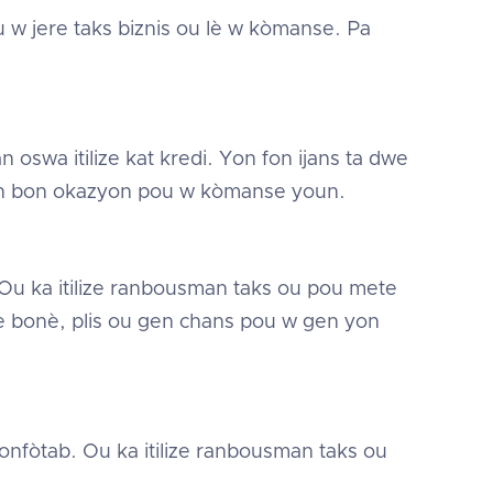
w jere taks biznis ou lè w kòmanse. Pa
an oswa itilize kat kredi. Yon fon ijans ta dwe
yon bon okazyon pou w kòmanse youn.
Ou ka itilize ranbousman taks ou pou mete
se bonè, plis ou gen chans pou w gen yon
konfòtab. Ou ka itilize ranbousman taks ou