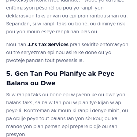
pwoteksyon kont fwod idantite. Fwodè yo ka itilize
enfòmasyon pèsonèl ou pou yo ranpli yon
deklarasyon taks anvan ou epi pran ranbousman ou.
Sepandan, si w ranpli taks ou bonè, ou diminye risk
pou yon moun eseye ranpli nan plas ou.
Nou nan
JJ's Tax Services
pran sekirite enfòmasyon
ou trè seryezman epi nou asire ke done ou yo
pwoteje pandan tout pwosesis la.
5. Gen Tan Pou Planifye ak Peye
Balans ou Dwe
Si w ranpli taks ou bonè epi w jwenn ke ou dwe yon
balans taks, sa ba w tan pou w planifye kijan w ap
peye li. Kontrèman ak moun ki ranpli dènye minit, ou
pa oblije peye tout balans lan yon sèl kou; ou ka
mande yon plan peman epi prepare bidjè ou san
presyon.