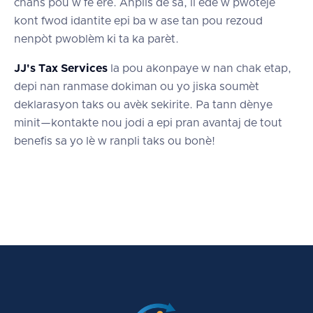
chans pou w fè erè. Anplis de sa, li ede w pwoteje
kont fwod idantite epi ba w ase tan pou rezoud
nenpòt pwoblèm ki ta ka parèt.
JJ's Tax Services
la pou akonpaye w nan chak etap,
depi nan ranmase dokiman ou yo jiska soumèt
deklarasyon taks ou avèk sekirite. Pa tann dènye
minit—kontakte nou jodi a epi pran avantaj de tout
benefis sa yo lè w ranpli taks ou bonè!