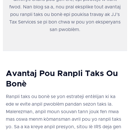
fwod. Nan blog sa a, nou pral eksplike tout avantaj
pou ranpli taks ou bonè epi poukisa travay ak JJ's
Tax Services se pi bon chwa w pou yon eksperyans
san pwoblèm.
Avantaj Pou Ranpli Taks Ou
Bonè
Ranpli taks ou bonè se yon estrateji entèlijan ki ka
ede w evite anpil pwoblèm pandan sezon taks la.
Malerezman, anpil moun souvan tann jouk fen mwa
mas oswa menm kòmansman avril pou yo ranpli taks
yo. Sa a ka kreye anpil presyon, sitou lè IRS deja gen