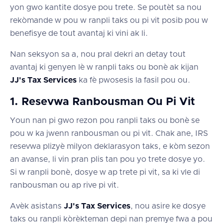
yon gwo kantite dosye pou trete. Se poutèt sa nou
rekòmande w pou w ranpli taks ou pi vit posib pou w
benefisye de tout avantaj ki vini ak li.
Nan seksyon sa a, nou pral dekri an detay tout
avantaj ki genyen lè w ranpli taks ou bonè ak kijan
JJ's Tax Services
ka fè pwosesis la fasil pou ou.
1. Resevwa Ranbousman Ou Pi Vit
Youn nan pi gwo rezon pou ranpli taks ou bonè se
pou w ka jwenn ranbousman ou pi vit. Chak ane, IRS
resevwa plizyè milyon deklarasyon taks, e kòm sezon
an avanse, li vin pran plis tan pou yo trete dosye yo.
Si w ranpli bonè, dosye w ap trete pi vit, sa ki vle di
ranbousman ou ap rive pi vit.
Avèk asistans
JJ's Tax Services
, nou asire ke dosye
taks ou ranpli kòrèkteman depi nan premye fwa a pou