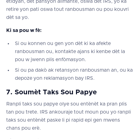
etidyan, dèt pansyon alimantè, oswa dèt IRS, yo ka
retire yon pati oswa tout ranbousman ou pou kouvri
dèt sa yo.
Ki sa pou w fè:
Si ou konnen ou gen yon dèt ki ka afekte
ranbousman ou, kontakte ajans ki kenbe dèt la
pou w jwenn plis enfòmasyon.
Si ou pa dakò ak retansyon ranbousman an, ou ka
depoze yon reklamasyon bay IRS.
7. Soumèt Taks Sou Papye
Ranpli taks sou papye olye sou entènèt ka pran plis
tan pou trete. IRS ankouraje tout moun pou yo ranpli
taks sou entènèt paske li pi rapid epi gen mwens
chans pou erè.