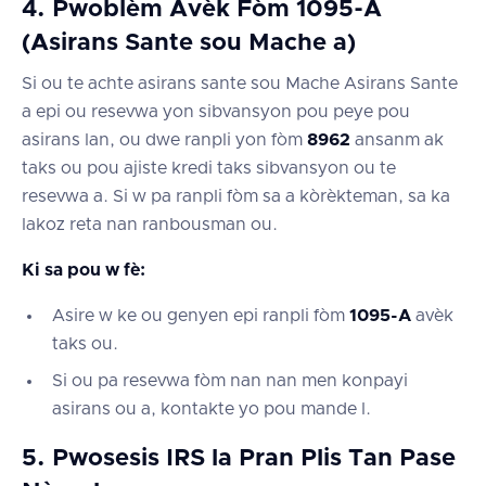
4. Pwoblèm Avèk Fòm 1095-A
(Asirans Sante sou Mache a)
Si ou te achte asirans sante sou Mache Asirans Sante
a epi ou resevwa yon sibvansyon pou peye pou
asirans lan, ou dwe ranpli yon fòm
8962
ansanm ak
taks ou pou ajiste kredi taks sibvansyon ou te
resevwa a. Si w pa ranpli fòm sa a kòrèkteman, sa ka
lakoz reta nan ranbousman ou.
Ki sa pou w fè:
Asire w ke ou genyen epi ranpli fòm
1095-A
avèk
taks ou.
Si ou pa resevwa fòm nan nan men konpayi
asirans ou a, kontakte yo pou mande l.
5. Pwosesis IRS la Pran Plis Tan Pase