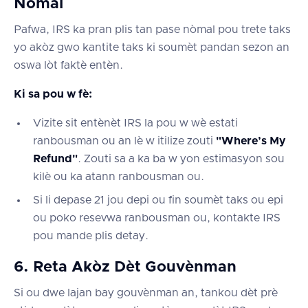
Nòmal
Pafwa, IRS ka pran plis tan pase nòmal pou trete taks
yo akòz gwo kantite taks ki soumèt pandan sezon an
oswa lòt faktè entèn.
Ki sa pou w fè:
Vizite sit entènèt IRS la pou w wè estati
ranbousman ou an lè w itilize zouti
"Where’s My
Refund"
. Zouti sa a ka ba w yon estimasyon sou
kilè ou ka atann ranbousman ou.
Si li depase 21 jou depi ou fin soumèt taks ou epi
ou poko resevwa ranbousman ou, kontakte IRS
pou mande plis detay.
6. Reta Akòz Dèt Gouvènman
Si ou dwe lajan bay gouvènman an, tankou dèt prè