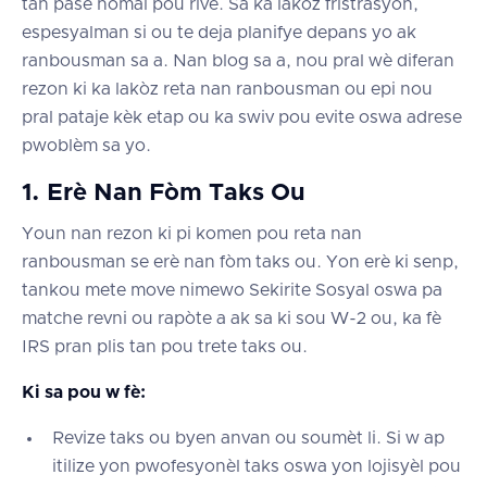
tan pase nòmal pou rive. Sa ka lakòz fristrasyon,
espesyalman si ou te deja planifye depans yo ak
ranbousman sa a. Nan blog sa a, nou pral wè diferan
rezon ki ka lakòz reta nan ranbousman ou epi nou
pral pataje kèk etap ou ka swiv pou evite oswa adrese
pwoblèm sa yo.
1. Erè Nan Fòm Taks Ou
Youn nan rezon ki pi komen pou reta nan
ranbousman se erè nan fòm taks ou. Yon erè ki senp,
tankou mete move nimewo Sekirite Sosyal oswa pa
matche revni ou rapòte a ak sa ki sou W-2 ou, ka fè
IRS pran plis tan pou trete taks ou.
Ki sa pou w fè:
Revize taks ou byen anvan ou soumèt li. Si w ap
itilize yon pwofesyonèl taks oswa yon lojisyèl pou