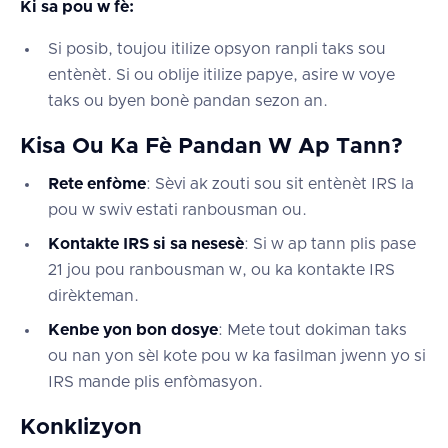
Ki sa pou w fè:
Si posib, toujou itilize opsyon ranpli taks sou
entènèt. Si ou oblije itilize papye, asire w voye
taks ou byen bonè pandan sezon an.
Kisa Ou Ka Fè Pandan W Ap Tann?
Rete enfòme
: Sèvi ak zouti sou sit entènèt IRS la
pou w swiv estati ranbousman ou.
Kontakte IRS si sa nesesè
: Si w ap tann plis pase
21 jou pou ranbousman w, ou ka kontakte IRS
dirèkteman.
Kenbe yon bon dosye
: Mete tout dokiman taks
ou nan yon sèl kote pou w ka fasilman jwenn yo si
IRS mande plis enfòmasyon.
Konklizyon