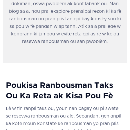
dokiman, oswa pwoblèm ak kont labank ou. Nan
blog sa a, nou pral eksplore prensipal rezon ki ka fè
ranbousman ou pran plis tan epi bay konsèy sou ki
sa pou w fè pandan w ap tann. Atik sa a pral ede w
konprann ki jan pou w evite reta epi asire w ke ou
resevwa ranbousman ou san pwoblèm.
Poukisa Ranbousman Taks
Ou Ka Reta ak Kisa Pou Fè
Lè w fin ranpli taks ou, youn nan bagay ou pi swete
se resevwa ranbousman ou alè. Sepandan, gen anpil
ka kote moun konstate ke ranbousman yo pran plis