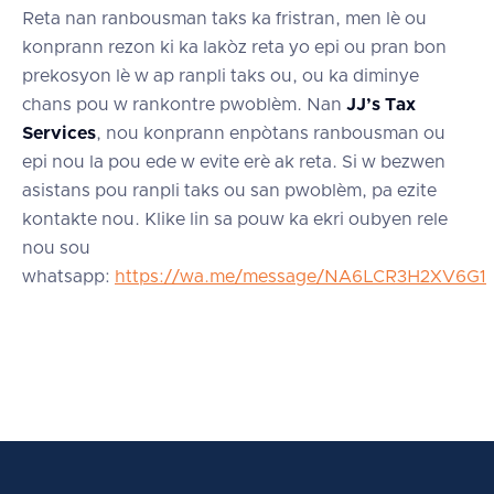
Reta nan ranbousman taks ka fristran, men lè ou
konprann rezon ki ka lakòz reta yo epi ou pran bon
prekosyon lè w ap ranpli taks ou, ou ka diminye
chans pou w rankontre pwoblèm. Nan
JJ’s Tax
Services
, nou konprann enpòtans ranbousman ou
epi nou la pou ede w evite erè ak reta. Si w bezwen
asistans pou ranpli taks ou san pwoblèm, pa ezite
kontakte nou. Klike lin sa pouw ka ekri oubyen rele
nou sou
whatsapp:
https://wa.me/message/NA6LCR3H2XV6G1