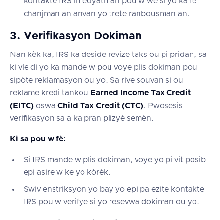
kontakte IRS imedyatman pou w wè si yo ka fè
chanjman an anvan yo trete ranbousman an.
3. Verifikasyon Dokiman
Nan kèk ka, IRS ka deside revize taks ou pi pridan, sa
ki vle di yo ka mande w pou voye plis dokiman pou
sipòte reklamasyon ou yo. Sa rive souvan si ou
reklame kredi tankou
Earned Income Tax Credit
(EITC)
oswa
Child Tax Credit (CTC)
. Pwosesis
verifikasyon sa a ka pran plizyè semèn.
Ki sa pou w fè:
Si IRS mande w plis dokiman, voye yo pi vit posib
epi asire w ke yo kòrèk.
Swiv enstriksyon yo bay yo epi pa ezite kontakte
IRS pou w verifye si yo resevwa dokiman ou yo.