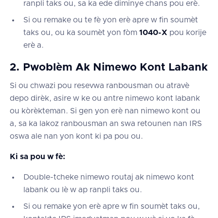
ranpli taks ou, sa ka ede diminye chans pou erè.
Si ou remake ou te fè yon erè apre w fin soumèt
taks ou, ou ka soumèt yon fòm
1040-X
pou korije
erè a.
2. Pwoblèm Ak Nimewo Kont Labank
Si ou chwazi pou resevwa ranbousman ou atravè
depo dirèk, asire w ke ou antre nimewo kont labank
ou kòrèkteman. Si gen yon erè nan nimewo kont ou
a, sa ka lakoz ranbousman an swa retounen nan IRS
oswa ale nan yon kont ki pa pou ou.
Ki sa pou w fè:
Double-tcheke nimewo routaj ak nimewo kont
labank ou lè w ap ranpli taks ou.
Si ou remake yon erè apre w fin soumèt taks ou,